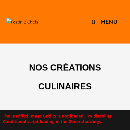
MENU
NOS CRÉATIONS
CULINAIRES
The Justified Image Grid JS is not loaded. Try disabling
Conditional script loading in the General settings.